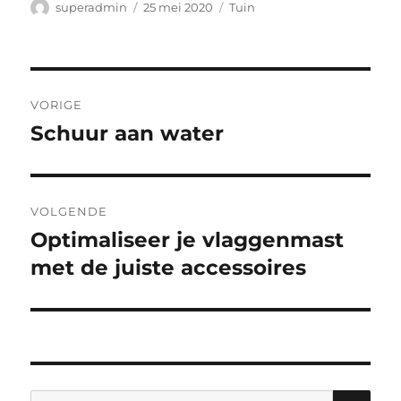
Auteur
Geplaatst
Categorieën
superadmin
25 mei 2020
Tuin
op
Bericht
VORIGE
navigatie
Schuur aan water
Vorig
bericht:
VOLGENDE
Optimaliseer je vlaggenmast
Volgend
bericht:
met de juiste accessoires
ZO