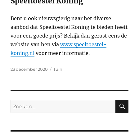
Speeltoestel Koning
Bent u ook nieuwsgierig naar het diverse
aanbod dat Speeltoestel Koning te bieden heeft
voor een goede prijs? Bekijk dan gerust eens de
website van hen via
www.speeltoestel-
koning.nl
voor meer informatie.
Geplaatst
Categorieën
23 december 2020
Tuin
op
ZO
Zoeken
naar: