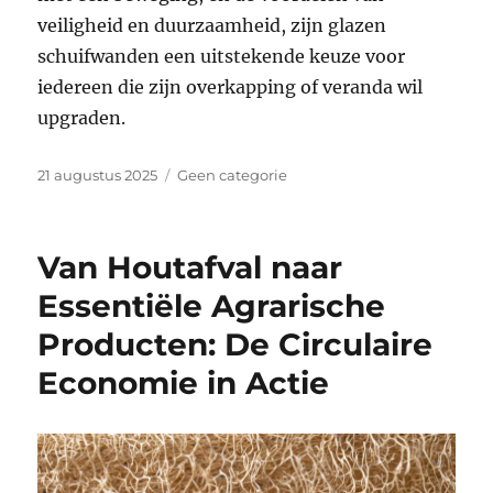
veiligheid en duurzaamheid, zijn glazen
schuifwanden een uitstekende keuze voor
iedereen die zijn overkapping of veranda wil
upgraden.
Geplaatst
Categorieën
21 augustus 2025
Geen categorie
op
Van Houtafval naar
Essentiële Agrarische
Producten: De Circulaire
Economie in Actie