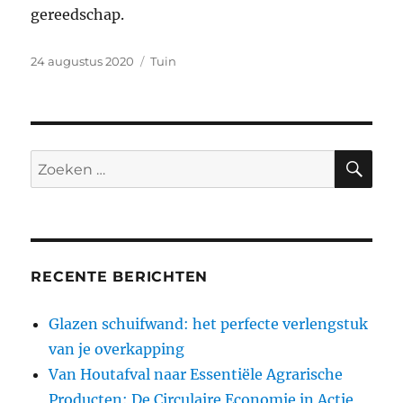
gereedschap.
Geplaatst
Categorieën
24 augustus 2020
Tuin
op
ZO
Zoeken
naar:
RECENTE BERICHTEN
Glazen schuifwand: het perfecte verlengstuk
van je overkapping
Van Houtafval naar Essentiële Agrarische
Producten: De Circulaire Economie in Actie