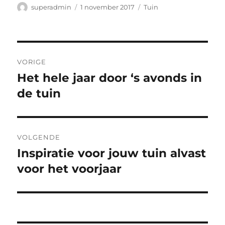
Auteur
Geplaatst
Categorieën
superadmin
1 november 2017
Tuin
op
Bericht
VORIGE
navigatie
Het hele jaar door ‘s avonds in
Vorig
bericht:
de tuin
VOLGENDE
Inspiratie voor jouw tuin alvast
Volgend
bericht:
voor het voorjaar