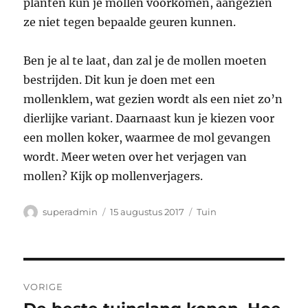
planten kun je mollen voorkomen, aangezien
ze niet tegen bepaalde geuren kunnen.
Ben je al te laat, dan zal je de mollen moeten
bestrijden. Dit kun je doen met een
mollenklem, wat gezien wordt als een niet zo’n
dierlijke variant. Daarnaast kun je kiezen voor
een mollen koker, waarmee de mol gevangen
wordt. Meer weten over het verjagen van
mollen? Kijk op mollenverjagers.
Auteur
Geplaatst
Categorieën
superadmin
15 augustus 2017
Tuin
op
Bericht
VORIGE
navigatie
Vorig